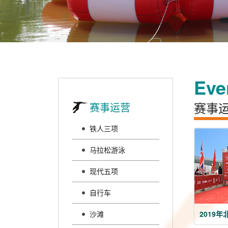
Eve
赛事
赛事运营
铁人三项
马拉松游泳
现代五项
自行车
2019
沙滩